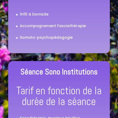
1H15 à Domicile
Accompagnement Fasciathérapie
Somato-psychopédagogie
Séance Sono Institutions
Tarif en fonction de la
durée de la séance