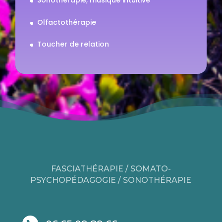
Sonothérapie, musique intuitive
Olfactothérapie
Toucher de relation
FASCIATHÉRAPIE / SOMATO-
PSYCHOPÉDAGOGIE / SONOTHÉRAPIE