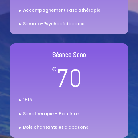
Accompagnement Fasciathérapie
Somato-Psychopédagogie
Séance Sono
70
€
1H15
Sonothérapie – Bien être
Bols chantants et diapasons